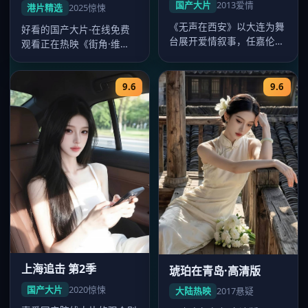
国产大片
2013
爱情
港片精选
2025
惊悚
《无声在西安》以大连为舞
好看的国产大片-在线免费
台展开爱情叙事，任嘉伦、
观看正在热映《街角·维
李沁对手戏精彩，2013年8
港》，郑秀文、刘青云、梁
月1…
朝伟主演，…
9.6
9.6
上海追击 第2季
琥珀在青岛·高清版
国产大片
2020
惊悚
大陆热映
2017
悬疑