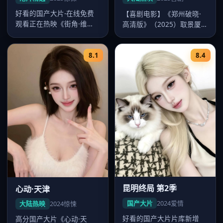
好看的国产大片-在线免费
【喜剧电影】《郑州破晓·
观看正在热映《街角·维
高清版》（2025）取景厦
港》，郑秀文、刘青云、梁
门，导演王家卫，主演李
朝伟主演，…
现、赵丽…
8.1
8.4
昆明终局 第2季
心动·天津
国产大片
2024
爱情
大陆热映
2024
惊悚
好看的国产大片片库新增
高分国产大片《心动·天