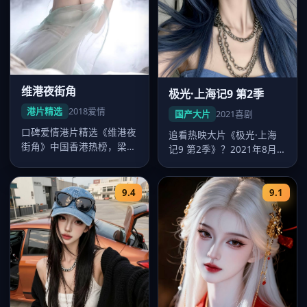
维港夜街角
极光·上海记9 第2季
港片精选
2018
爱情
国产大片
2021
喜剧
口碑爱情港片精选《维港夜
追看热映大片《极光·上海
街角》中国香港热榜，梁朝
记9 第2季》？2021年8月
伟多场戏令人印象深刻，吴
24日起好看的国产大片-在…
宇森调度…
9.4
9.1