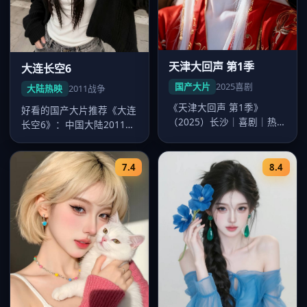
天津大回声 第1季
大连长空6
国产大片
2025
喜剧
大陆热映
2011
战争
《天津大回声 第1季》
好看的国产大片推荐《大连
（2025）长沙｜喜剧｜热
长空6》：中国大陆2011年
映大片。导演韩寒，主演沈
度战争佳作，导演沈严，李
腾、易烊…
沁领…
7.4
8.4