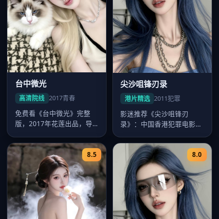
台中微光
尖沙咀锋刃录
高清院线
2017
青春
港片精选
2011
犯罪
免费看《台中微光》完整
影迷推荐《尖沙咀锋刃
版，2017年花莲出品，导
录》：中国香港犯罪电影，
演陈玉勋，卡司周渝民、舒
2011年九龙出品，2011年2
淇、桂纶…
月7…
8.5
8.0