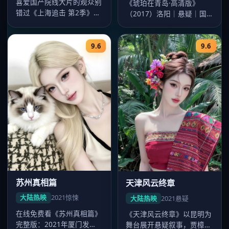
喜爱国产院线大片的观众别
《琥珀在青岛·高清版》
错过《上海追击 第2季》
（2017）洛阳｜悬疑｜国
——2020年发行，主演迪
产大片。导演杨阳，主演迪
丽热巴…
丽热巴、…
9.6
9.6
苏州真相篇
天津风云终章
大陆热映
2021
惊悚
大陆热映
2021
悬疑
在线免费看《苏州真相篇》
《天津风云终章》以昆明为
完整版：2021年厦门发
舞台展开悬疑叙事，贾樟柯