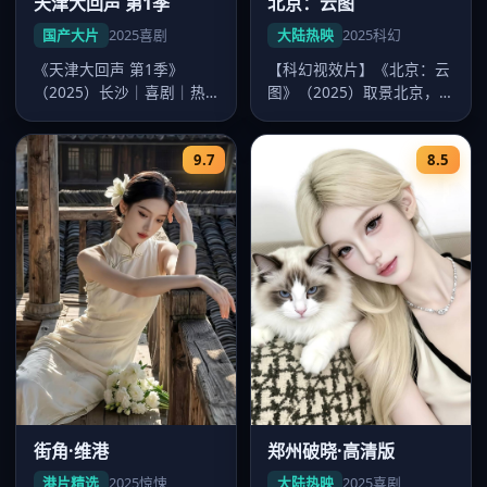
天津大回声 第1季
北京：云图
国产大片
2025
喜剧
大陆热映
2025
科幻
《天津大回声 第1季》
【科幻视效片】《北京：云
（2025）长沙｜喜剧｜热
图》（2025）取景北京，
映大片。导演韩寒，主演沈
导演陈思诚，主演张若昀、
腾、易烊…
迪丽热…
9.7
8.5
街角·维港
郑州破晓·高清版
港片精选
2025
惊悚
大陆热映
2025
喜剧