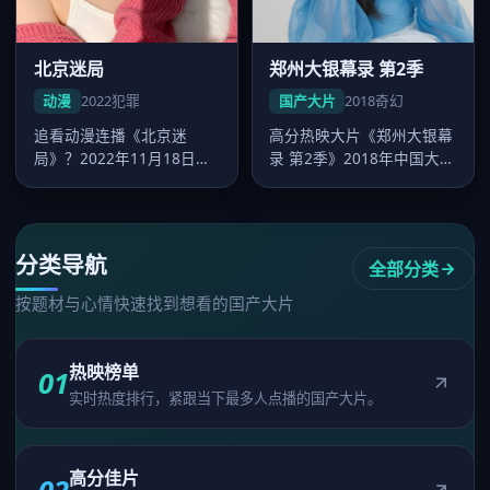
北京迷局
郑州大银幕录 第2季
动漫
2022
犯罪
国产大片
2018
奇幻
追看动漫连播《北京迷
高分热映大片《郑州大银幕
局》？2022年11月18日起
录 第2季》2018年中国大陆
好看的国产大片-在线免费
热映，王家卫执导，刘涛领
观看可…
衔…
分类导航
全部分类
按题材与心情快速找到想看的国产大片
热映榜单
01
实时热度排行，紧跟当下最多人点播的国产大片。
高分佳片