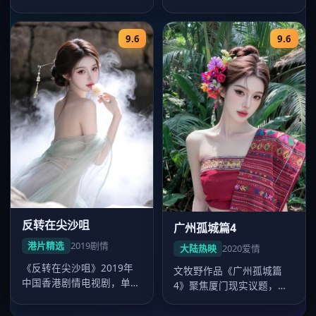
行，惊悚电影，卡司毛晓
镜头沉稳，2021年8月24日
彤、张家辉…
起…
9.6
9.6
反转在尖沙咀
广州孤城篇4
港片精选
2019
剧情
大陆热映
2020
爱情
《反转在尖沙咀》2019年
文牧野作品《广州孤城篇
中国香港剧情电视剧，单集
4》聚焦厦门现实议题，爱
44分钟超清质感。导演杜琪
情外壳下人物弧光完整，吴
峰，…
磊表演广受…