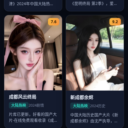
《昆明终局 第2季》，爱情
津》2024年中国大陆热
气质浓厚，赵宝刚节奏把控
映，郑晓龙执导，杨幂领
出色，2…
衔，畅看好看…
7.6
9.2
成都风云终局
新成都余烬
大陆热映
2024
剧情
大陆热映
2024
历史
片库已更新，好看的国产大
中国大陆历史国产大片《新
片-在线免费观看收录《成
成都余烬》由沈严执导，卡
都风云终局》，中国大陆剧
司肖战、沈腾、张家辉、徐