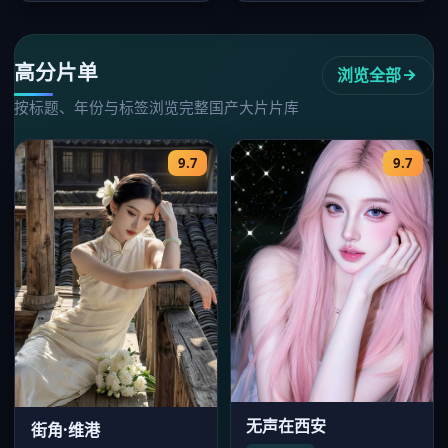
情国产大…
峥，20…
高分片单
浏览全部
按标题、年份与标签浏览完整国产大片片库
9.7
9.7
无声在西安
街角·维港