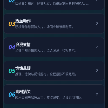
02
口碑高分精选，剧情扎实、值得反复回看的院线大片。
热血动作
03
硬核动作与冒险大片，场面火爆节奏利落。
浪漫爱情
04
爱情与都市情感大片，温柔浪漫，轻松共鸣。
惊悚悬疑
05
推理、惊悚与反转题材，全程紧张不敢眨眼。
喜剧搞笑
06
轻松喜剧与解压故事，笑点密集，点播氛围明快。